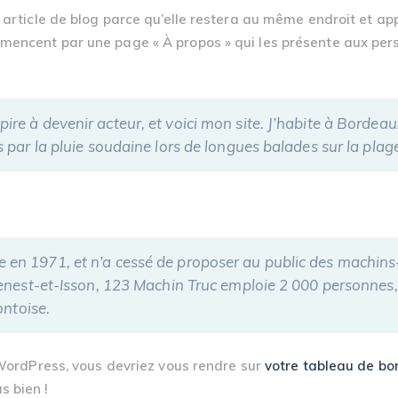
n article de blog parce qu’elle restera au même endroit et ap
encent par une page « À propos » qui les présente aux perso
ire à devenir acteur, et voici mon site. J’habite à Bordeaux
is par la pluie soudaine lors de longues balades sur la plag
e en 1971, et n’a cessé de proposer au public des machins-t
t-et-Isson, 123 Machin Truc emploie 2 000 personnes, et
ntoise.
e WordPress, vous devriez vous rendre sur
votre tableau de bo
s bien !