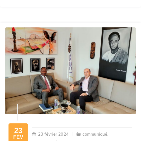
23
23 février 2024
communiqué
,
FÉV