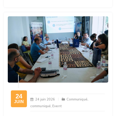
24
24 juin 2026
Communiqué
,
JUIN
communiqué
,
Event