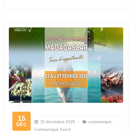
15
15 décembre 2025
communiqué
,
DÉC
Communiqué
,
Event