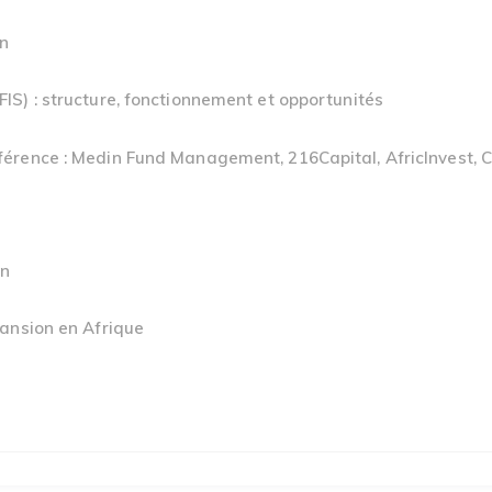
en
FIS) : structure, fonctionnement et opportunités
éférence : Medin Fund Management, 216Capital, AfricInvest,
on
pansion en Afrique