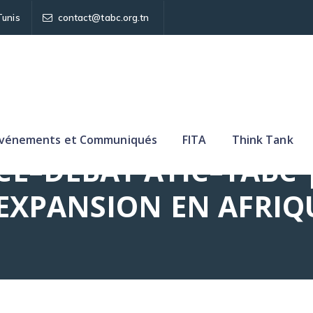
Tunis
contact@tabc.org.tn
vénements et Communiqués
FITA
Think Tank
E–DÉBAT ATIC–TABC 
’EXPANSION EN AFRIQ