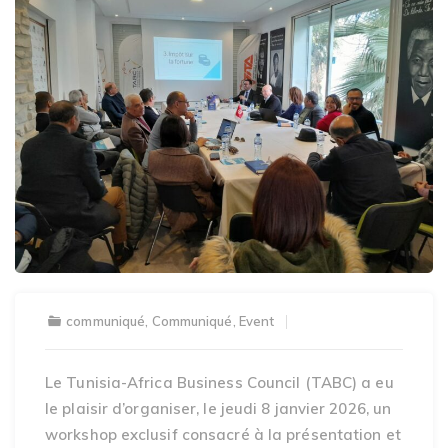
communiqué
,
Communiqué
,
Event
Le Tunisia-Africa Business Council (TABC) a eu
le plaisir d’organiser, le jeudi 8 janvier 2026, un
workshop exclusif consacré à la présentation et