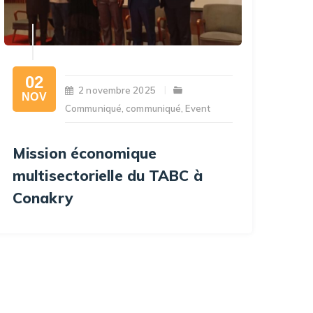
02
2 novembre 2025
NOV
Communiqué
,
communiqué
,
Event
Mission économique
multisectorielle du TABC à
Conakry