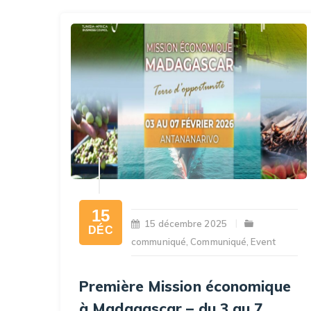
15
15 décembre 2025
DÉC
communiqué
,
Communiqué
,
Event
Première Mission économique
à Madagascar – du 3 au 7