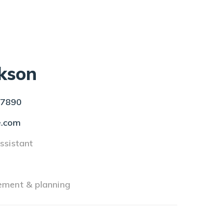
ckson
67890
e.com
ssistant
s
ement & planning