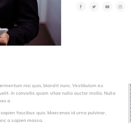
fermentum nisi quis, blandit nunc. Vestibulum eu
elit. In convallis quam vitae nulla auctor mollis. Nulla
mes a
 sapien faucibus quis. Maecenas id urna pulvinar,
eunc a sapien massa.