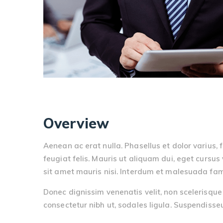
Overview
Aenean ac erat nulla. Phasellus et dolor varius, 
feugiat felis. Mauris ut aliquam dui, eget cursus v
sit amet mauris nisi. Interdum et malesuada fa
Donec dignissim venenatis velit, non scelerisque
consectetur nibh ut, sodales ligula. Suspendiss