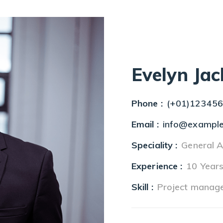
Evelyn Ja
Phone :
(+01)12345
Email :
info@exampl
Speciality :
General A
Experience :
10 Year
Skill :
Project manag