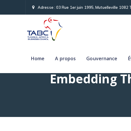
Adresse : 03 Rue 1er juin 1995, Mutuelleville 1082 
Home
A propos
Gouvernance
É
From Energy 
Embedding Th