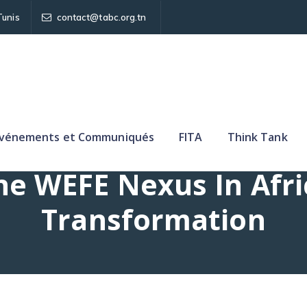
Tunis
contact@tabc.org.tn
vénements et Communiqués
FITA
Think Tank
Corridors To Developm
e WEFE Nexus In Afri
Transformation