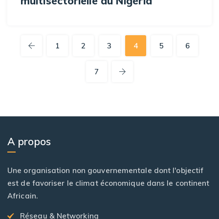
multisectorielle au Nigéria
1
2
3
4
5
6
7
A propos
Une organisation non gouvernementale dont l'objectif
est de favoriser le climat économique dans le continent
Africain.
Réseau & Networking