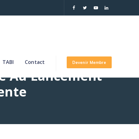
TABI
Contact
Devenir Membre
ré Au Lancement
ente