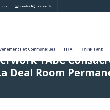
Tunis
contact@tabc.org.tn
vénements et Communiqués
FITA
Think Tank
fterwork TABC Consac
La Deal Room Perman