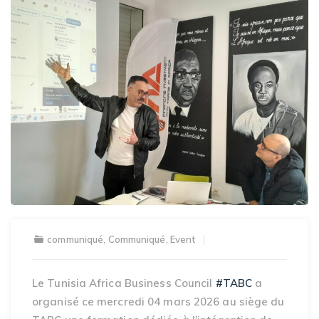
communiqué
,
Communiqué
,
Event
Le Tunisia Africa Business Council
#TABC
a
organisé ce mercredi 04 mars 2026 au siège du