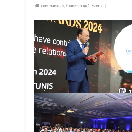
communiqué
,
Communiqué
,
Event