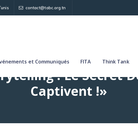
Tunis
contact@tabc.org.tn
vénements et Communiqués
FITA
Think Tank
rytelling : Le Secret 
Captivent !»