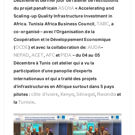
Deuxième et dernier jour de l’atelier de restitutions
ASQIIA
du projet panafricain
« Accelerating and
Scaling-up Quality Infrastructure Investment in
TABC
Africa. Tunisia Africa Business Council,
, a
co-organisé – avec l’Organisation de la
Coopération et le Développement Economique
OCDE
AUDA
(
) et avec la collaboration de:
–
NEPAD
ACET
AFC
PIDA
,
,
et
– du 04 au 05
Décembre à Tunis cet atelier qui a vu la
participation d’une panoplie d’experts
internationaux et qui a traité des projets
d’infrastructures en Afrique surtout dans 5 pays
côte d’ivoire
Kenya
Sénegal
Rwanda
pilotes :
,
,
,
et
Tunisie
la
.